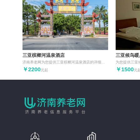
三亚槟榔河温泉酒店
三亚候鸟暖
济南养老网为您提供三亚槟榔河温泉酒店的详细信息,包括机构介绍\地址在哪里\联系电话\收费标准\环境怎么样\特色服务等,同时聚合了与三亚槟榔河温泉酒店相关的评价\最新动态等内容,并提供费用计算和在线预约服务.
￥2200
￥1500
元起
元

