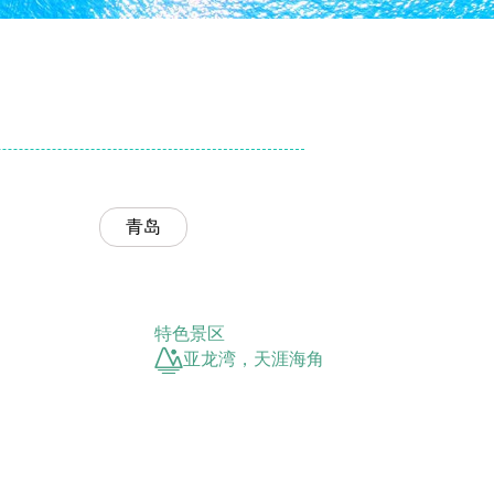
青岛
特色景区

亚龙湾，天涯海角