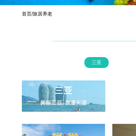
首页
/
旅居养老
三亚
三亚
冬季是打开三亚的正确方式，在北方穿
貂，在三亚露腰。这里一年四季如夏，
三冬不见霜和雪，四季鲜花，花开不
败。椰林、海风、沙滩、帆影…迷人的
碧海蓝天，旖旎的海底世界，茂密的热
带丛林，传奇的少数民族风情。旅居三
亚，冬季北方酷寒来袭时，这里却是暖
风和煦。