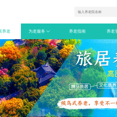

居养老
为老服务
养老指南
养老