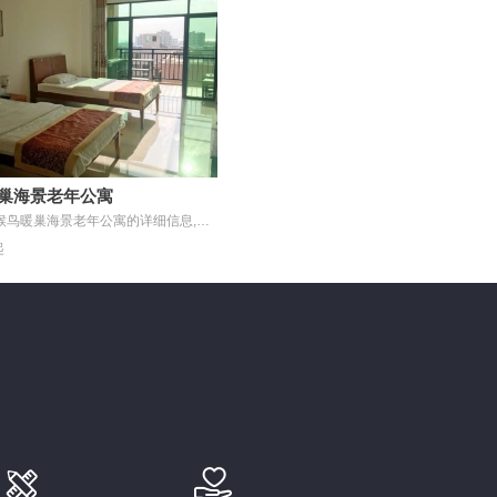
巢海景老年公寓
为您提供三亚候鸟暖巢海景老年公寓的详细信息,包括机构介绍\地址在哪里\联系电话\收费标准\环境怎么样\特色服务等,同时聚合了与三亚候鸟暖巢海景老年公寓相关的评价\最新动态等内容,并提供费用计算和在线预约服务.
起

