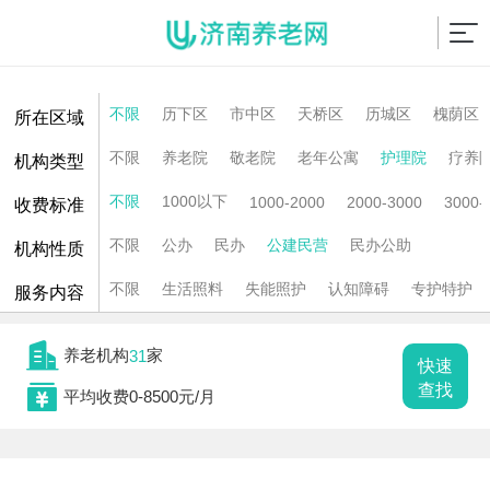
不限
历下区
市中区
天桥区
历城区
槐荫区
所在区域
不限
养老院
敬老院
老年公寓
护理院
疗养
机构类型
不限
1000以下
1000-2000
2000-3000
3000-
收费标准
不限
公办
民办
公建民营
民办公助
机构性质
不限
生活照料
失能照护
认知障碍
专护特护
服务内容

养老机构
家
31
快速

查找
平均收费0-8500元/月