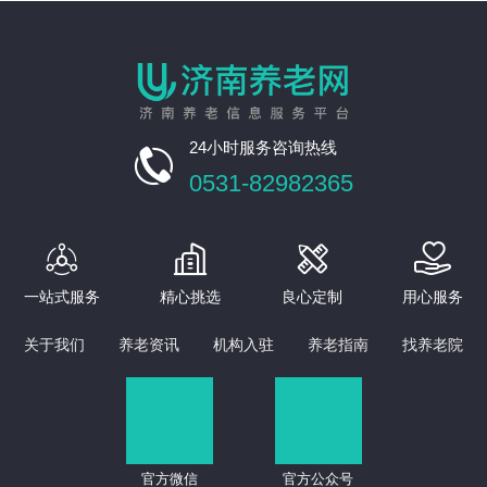
24小时服务咨询热线

0531-82982365




一站式服务
精心挑选
良心定制
用心服务
关于我们
养老资讯
机构入驻
养老指南
找养老院
官方微信
官方公众号