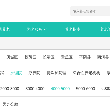

居养老
为老服务
养老指南
养老
历城区
槐荫区
长清区
章丘区
平阴县
商河县
寓
护理院
疗养院
特殊护院理
综合性养老机构
600
2000-3000
3000-4000
4000-5000
5000-6000
民办公助