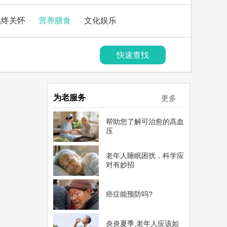
临终关怀
营养膳食
文化娱乐
快速查找
为老服务
更多
帮助您了解可治愈的高血
压
老年人睡眠困扰，科学应
对有妙招
癌症能预防吗?
炎炎夏季,老年人应该如