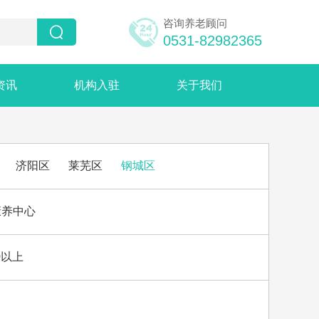
咨询养老顾问


0531-82982365
资讯
机构入驻
关于我们
济阳区
莱芜区
钢城区
康养中心
0以上