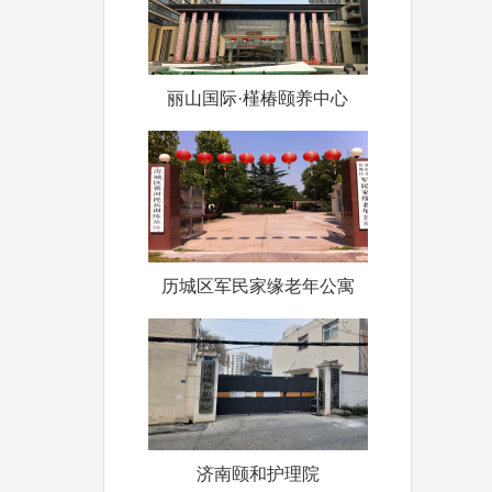
丽山国际·槿椿颐养中心
历城区军民家缘老年公寓
济南颐和护理院