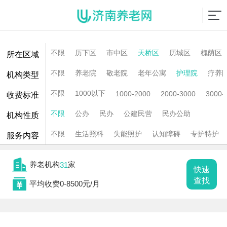
不限
历下区
市中区
天桥区
历城区
槐荫区
所在区域
不限
养老院
敬老院
老年公寓
护理院
疗养
机构类型
不限
1000以下
1000-2000
2000-3000
3000-
收费标准
不限
公办
民办
公建民营
民办公助
机构性质
不限
生活照料
失能照护
认知障碍
专护特护
服务内容

养老机构
家
31
快速

查找
平均收费0-8500元/月