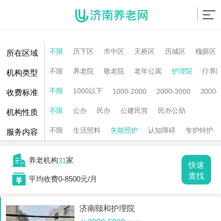
不限
历下区
市中区
天桥区
历城区
槐荫区
所在区域
不限
养老院
敬老院
老年公寓
护理院
疗养
机构类型
不限
1000以下
1000-2000
2000-3000
3000-
收费标准
不限
公办
民办
公建民营
民办公助
机构性质
不限
生活照料
失能照护
认知障碍
专护特护
服务内容

养老机构
家
31
快速

查找
平均收费0-8500元/月
济南颐和护理院