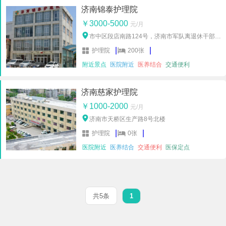
济南锦泰护理院
￥3000-5000
元/月

市中区段店南路124号，济南市军队离退休干部槐
荫服务处办事处

|

|
护理院
200张
附近景点
医院附近
医养结合
交通便利
济南慈家护理院
￥1000-2000
元/月

济南市天桥区生产路8号北楼

|

|
护理院
0张
医院附近
医养结合
交通便利
医保定点
1
共5条