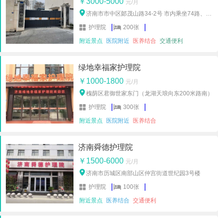
￥3000-5000
元/月

济南市市中区郞茂山路34-2号 市内乘坐74路、
120路、k94路公交车，到市中区人民医院（省立医

|

|
护理院
200张
院南院）站下车，往东走100米即到）
附近景点
医院附近
医养结合
交通便利
绿地幸福家护理院
￥1000-1800
元/月

槐荫区君御世家东门（龙湖天琅向东200米路南）

|

|
护理院
300张
附近景点
医院附近
医养结合
济南舜德护理院
￥1500-6000
元/月

济南市历城区南部山区仲宫街道世纪园3号楼

|

|
护理院
100张
附近景点
医养结合
交通便利