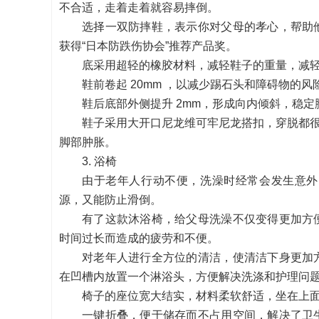
不合适，走着走着就容易摔倒。
选择一双防摔鞋，表示你对父母的孝心，帮助
获得“日本防跌伤协会”推荐产品奖。
底采用超轻的橡胶材料，减轻鞋子的重量，减
鞋前卷起 20mm ，以减少踢石头和障碍物的风
鞋后底部外侧提升 2mm，形成向内倾斜，稳
鞋子采用大开口尼龙维可牢尼龙搭扣，穿脱都很方
脚部肿胀。
3. 浴椅
由于老年人行动不便，洗澡时经常会发生意外
源，又能防止滑倒。
有了这款沐浴椅，给父母洗澡不仅变得更加方
时间过长而造成的疲劳和不便。
对老年人进行全方位的清洁，使清洁下身更加
在凹槽内放置一个淋浴头，方便解决洗涤和护理问
椅子的座位宽大结实，材料柔软舒适，坐在上
一键折叠，便于储存而不占用空间，解决了卫