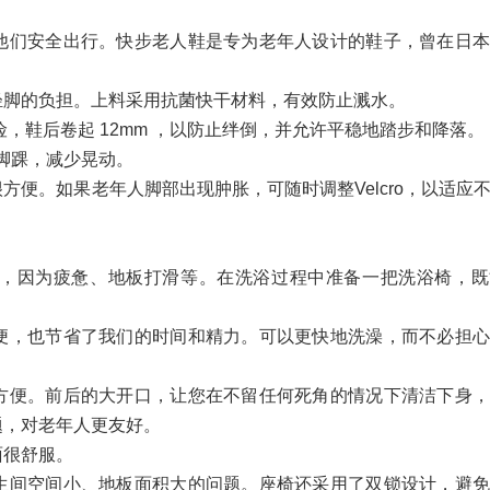
他们安全出行。快步老人鞋是专为老年人设计的鞋子，曾在日本
轻脚的负担。上料采用抗菌快干材料，有效防止溅水。
险，鞋后卷起 12mm ，以防止绊倒，并允许平稳地踏步和降落。
定脚踝，减少晃动。
便。如果老年人脚部出现肿胀，可随时调整Velcro，以适应
，因为疲惫、地板打滑等。在洗浴过程中准备一把洗浴椅，既
便，也节省了我们的时间和精力。可以更快地洗澡，而不必担心
方便。前后的大开口，让您在不留任何死角的情况下清洁下身，
题，对老年人更友好。
面很舒服。
生间空间小、地板面积大的问题。座椅还采用了双锁设计，避免