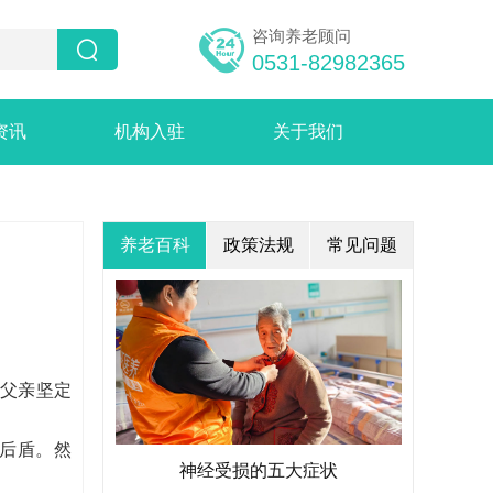
咨询养老顾问


0531-82982365
资讯
机构入驻
关于我们
养老百科
政策法规
常见问题
父亲坚定
后盾。然
神经受损的五大症状