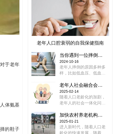
老年人口腔衰弱的自我保健指南
当你遇到一位摔倒的老人时，你会选择伸出援手吗？
2024-10-16
对于老年
老年人摔倒的原因多种多
样，比如低血压、低血
糖、心脑血管疾病、骨质
疏松等都可能导致他们更
老年人社会融合会遇到哪些问题，如何解决
容易摔倒。一旦摔倒，老
2025-02-14
人可能会出现骨折或晕厥
随着人口老龄化的加剧，
等严重症状。因此，当你
老年人的社会一体化问题
种人体氨基
遇到摔倒的老人时，首先
日益突出。在现代社会，
应该询问他的感受，确认
老年人面临着孤独、缺乏
加快农村养老机构基础设施建设
他没有受到严重伤害且能
社会参与、信息隔离等诸
2025-01-21
够站立后，再考虑扶他起
多困难。这些困难的存在
​进入新时代，随着人口老
择的鞋子
来。如果无法确定老人的
不仅影响了老年人的生活
龄化的快速发展，随着老