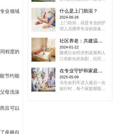
状况是否适合立即起身，
质量，而且挑战了社会的
年人生活护理、医疗健
建议直接拨打120，以避
包容性和可持续发展。因
康、精神文化需求的增
什么是上门助浴？
专业领域
免在不知情的情况下对老
此，我们需要深入探讨老
加，加快养老服务体系的
2024-06-26
人造成二次伤害。
年人社会一体化的困难，
建设，是贯彻总书记重要
上门助浴，就是专业的护
并提出解决方案，为建设
讲话精神，有效应对人口
理人员携带专业的设备，
一个更加和谐和包容的社
老龄化，全面建设小康社
上门为行动不便的老年人
会环境做出贡献
会的迫切任务，是建立老
提供洗澡服务。
社区养老：共建温馨社区关爱老人
年福利制度，完善社会保
2024-01-22
不同程度的
障体系的必然要求。农村
随着社会经济的发展和人
养老问题关系到农民的基
口老龄化的加剧，社区养
本生活权益、农村的繁荣
老已成为现代城市建设的
稳定、中国农业的可持续
重要组成部分。社区养老
在专业守护和家庭温度之间找到平衡支点
能节约能
发展和国家的长期稳定。
是指为社区老年人提供全
2025-05-09
方位、多层次、个性化的
当生命列车进入最后一次
养老服务和管理，是一种
旅行时，每个家庭都面临
父母洗澡
创新的养老模式。社区养
着一个困难的选择问题：
老不仅可以让老年人享受
是委托亲属到专业养老机
到更好的生活服务，还有
构进行全天候护理，还是
而且可以
助于缓解老年人与家人的
留在家里享受熟悉环境的
矛盾，增强社区居民互助
温暖？这个看似非此即彼
合作的凝聚力和意识。
的选择问题实际上有更好
的平衡解决方案。专业护
了座椅自