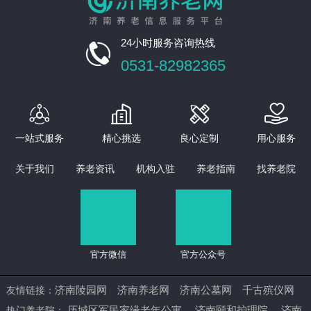
24小时服务咨询热线

0531-82982365




一站式服务
精心挑选
良心定制
用心服务
关于我们
养老资讯
机构入驻
养老指南
找养老院
官方微信
官方公众号
济南陵园网
济南养老网
济南公墓网
千古殡仪网
友情链接：
历城区军民家缘老年公寓
济南颐和护理院
济南
热门养老院：