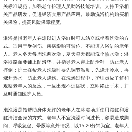
关标准规范，加强老年护理人员助浴技能培训。支持卫浴相
关产品研发，促进经济实用产品应用。鼓励洗浴机构购买相
关保险，提高风险保障程度。
淋浴是指老年人在难以进入浴缸时可以站立或坐着洗澡的方
式。适用于受创伤、疾病影响可转位、不能进入浴缸的老年
人。老人冬天每周洗两次澡，夏天每天都能洗个热水澡；淋
浴器路面要铺上防滑垫，并指导老人穿上防滑鞋，防止老人
摔倒；护士在帮老人洗澡时要先调节温度，先烧开冷水，再
烧开热水，防止老人烧伤。在洗澡过程中，护理员应了解和
观察老年人的反应，一旦出现不适症状，立即终止手术，并
及时通知医护人员。
泡泡浴是指帮助身体允许的老年人在沐浴场所使用浴缸和浴
缸清洁全身的方式。老年人不宜洗澡时间过长，容易造成胸
闷、呼吸急促、晕厥等意外情况，以15-20分钟为宜。老年人