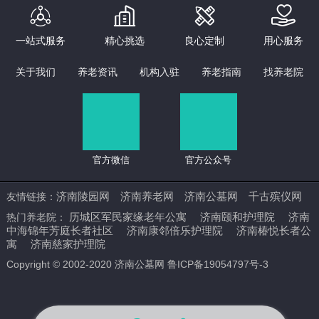




一站式服务
精心挑选
良心定制
用心服务
关于我们
养老资讯
机构入驻
养老指南
找养老院
官方微信
官方公众号
济南陵园网
济南养老网
济南公墓网
千古殡仪网
友情链接：
历城区军民家缘老年公寓
济南颐和护理院
济南
热门养老院：
中海锦年芳庭长者社区
济南康邻倍乐护理院
济南椿悦长者公
寓
济南慈家护理院
Copyright © 2002-2020 济南公墓网 鲁ICP备19054797号-3