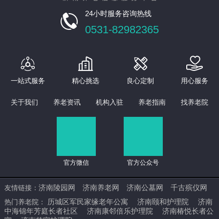
24小时服务咨询热线

0531-82982365




一站式服务
精心挑选
良心定制
用心服务
关于我们
养老资讯
机构入驻
养老指南
找养老院
官方微信
官方公众号
济南陵园网
济南养老网
济南公墓网
千古殡仪网
友情链接：
历城区军民家缘老年公寓
济南颐和护理院
济南
热门养老院：
中海锦年芳庭长者社区
济南康邻倍乐护理院
济南椿悦长者公