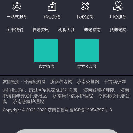




一站式服务
精心挑选
良心定制
用心服务
关于我们
养老资讯
机构入驻
养老指南
找养老院
官方微信
官方公众号
济南陵园网
济南养老网
济南公墓网
千古殡仪网
友情链接：
历城区军民家缘老年公寓
济南颐和护理院
济南
热门养老院：
中海锦年芳庭长者社区
济南康邻倍乐护理院
济南椿悦长者公
寓
济南慈家护理院
Copyright © 2002-2020 济南公墓网 鲁ICP备19054797号-3